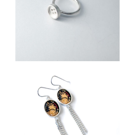
€
109,00
€
239,00