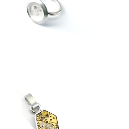
€
149,00
€
189,00