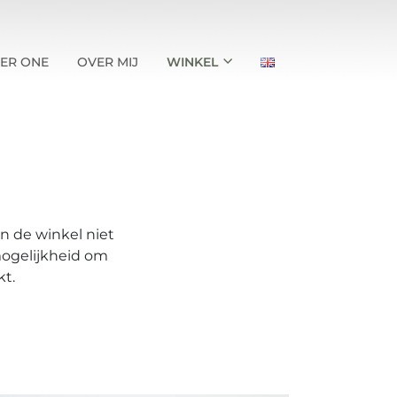
ER ONE
OVER MIJ
WINKEL
in de winkel niet
mogelijkheid om
kt.