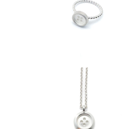
€
109,00
€
159,00