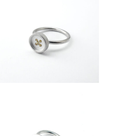
€
139,00