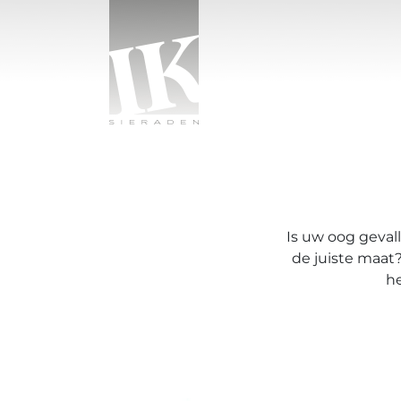
Ga naar de inhoud
IK sieraden
Is uw oog gevall
de juiste maa
he