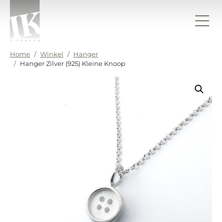
Ga naar de inhoud
IK sieraden
Home
Winkel
Hanger
Hanger Zilver (925) Kleine Knoop