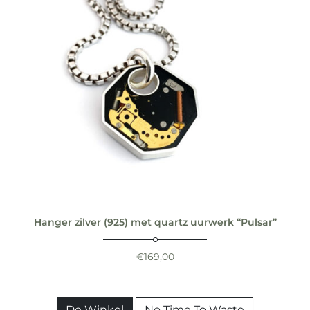
Hanger zilver (925) met quartz uurwerk “Pulsar”
€
169,00
De Winkel
No Time To Waste