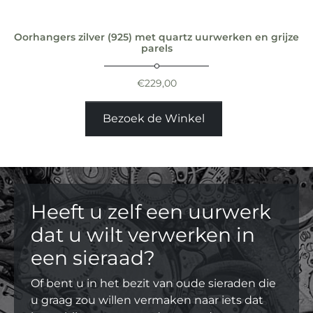
Oorhangers zilver (925) met quartz uurwerken en grijze
parels
€
229,00
Bezoek de Winkel
Heeft u zelf een uurwerk
dat u wilt verwerken in
een sieraad?
Of bent u in het bezit van oude sieraden die
u graag zou willen vermaken naar iets dat