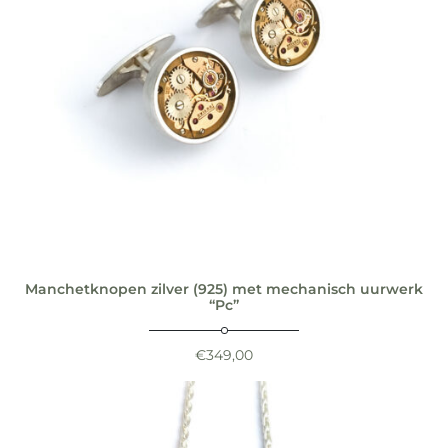
Manchetknopen zilver (925) met mechanisch uurwerk
“Pc”
€
349,00