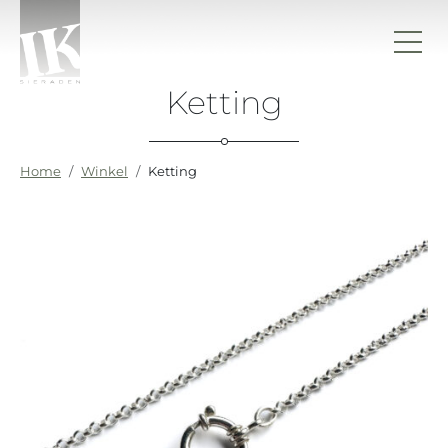
Ga naar de inhoud
Ketting
IK sieraden
Home
Winkel
Ketting