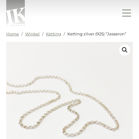
Ga naar de inhoud
IK sieraden
Home
Winkel
Ketting
Ketting zilver (925) “Jasseron”