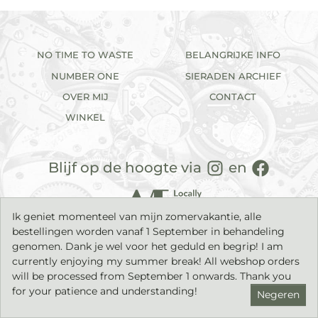
NO TIME TO WASTE
BELANGRIJKE INFO
NUMBER ONE
SIERADEN ARCHIEF
OVER MIJ
CONTACT
WINKEL
Blijf op de hoogte via
en
Ik geniet momenteel van mijn zomervakantie, alle
bestellingen worden vanaf 1 September in behandeling
genomen. Dank je wel voor het geduld en begrip! I am
currently enjoying my summer break! All webshop orders
will be processed from September 1 onwards. Thank you
2026©
IK sieraden
| Handgemaakte sieraden met een tijdloos
karakter. |
Privacyverklaring
|
Algemene voorwaarden
|
for your patience and understanding!
Negeren
Gemaakt door
middelham.nl