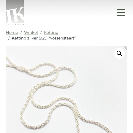
Ga naar de inhoud
IK sieraden
Home
Winkel
Ketting
Ketting zilver (925) “Vossenstaart”