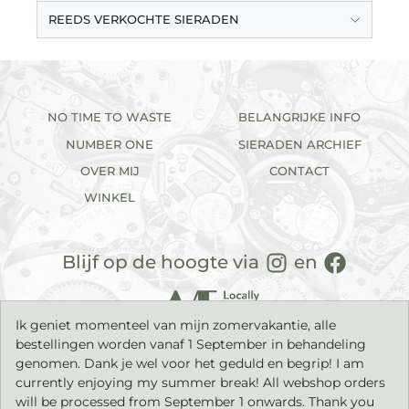
REEDS VERKOCHTE SIERADEN
NO TIME TO WASTE
BELANGRIJKE INFO
NUMBER ONE
SIERADEN ARCHIEF
OVER MIJ
CONTACT
WINKEL
Blijf op de hoogte via
en
Ik geniet momenteel van mijn zomervakantie, alle
bestellingen worden vanaf 1 September in behandeling
genomen. Dank je wel voor het geduld en begrip! I am
currently enjoying my summer break! All webshop orders
will be processed from September 1 onwards. Thank you
2026©
IK sieraden
| Handgemaakte sieraden met een tijdloos