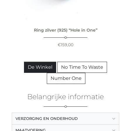
Ring zilver (925) “Hole in One”
€
159,00
De Winkel
No Time To Waste
Number One
Belangrijke informatie
VERZORGING EN ONDERHOUD
MAATVOERING