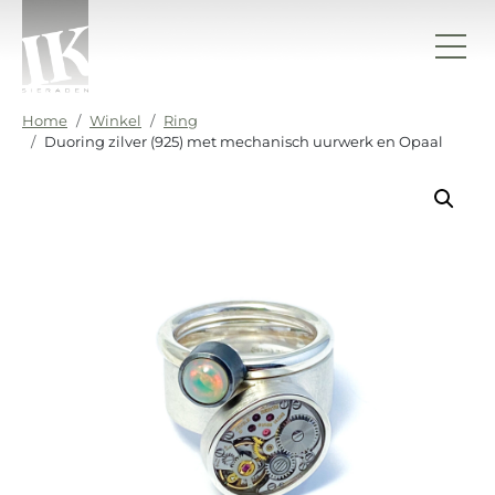
Ga naar de inhoud
IK sieraden
Home
Winkel
Ring
Duoring zilver (925) met mechanisch uurwerk en Opaal