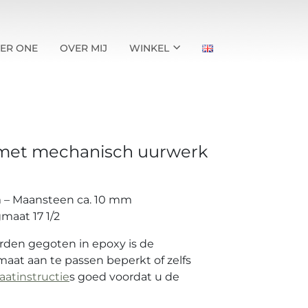
ER ONE
OVER MIJ
WINKEL
) met mechanisch uurwerk
 – Maansteen ca. 10 mm
maat 17 1/2
den gegoten in epoxy is de
aat aan te passen beperkt of zelfs
atinstructie
s goed voordat u de