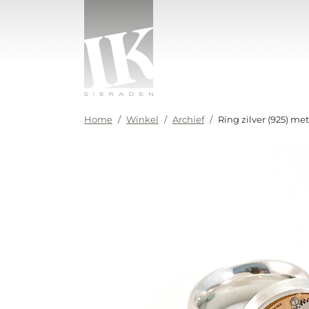
Ga naar de inhoud
IK sieraden
Home
Winkel
Archief
Ring zilver (925) 