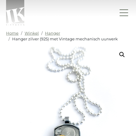
Ga naar de inhoud
IK sieraden
Home
Winkel
Hanger
Hanger zilver (925) met Vintage mechanisch uurwerk