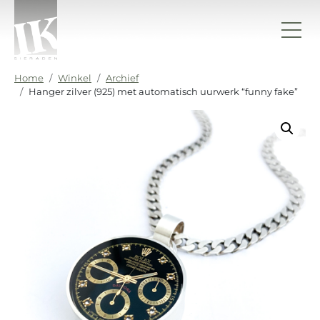
Ga naar de inhoud
IK sieraden
Home
Winkel
Archief
Hanger zilver (925) met automatisch uurwerk “funny fake”