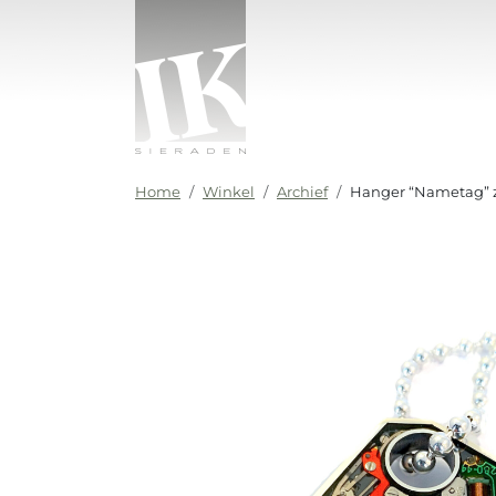
Ga naar de inhoud
IK sieraden
Home
Winkel
Archief
Hanger “Nametag” zi