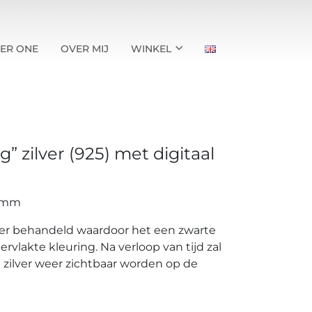
ER ONE
OVER MIJ
WINKEL
 zilver (925) met digitaal
6 mm
lver behandeld waardoor het een zwarte
pervlakte kleuring. Na verloop van tijd zal
t zilver weer zichtbaar worden op de