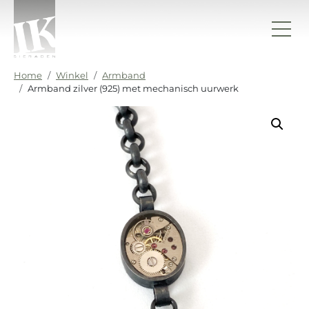
Ga naar de inhoud
IK sieraden
Home
Winkel
Armband
Armband zilver (925) met mechanisch uurwerk