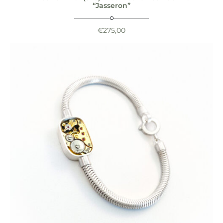
“Jasseron”
€
275,00