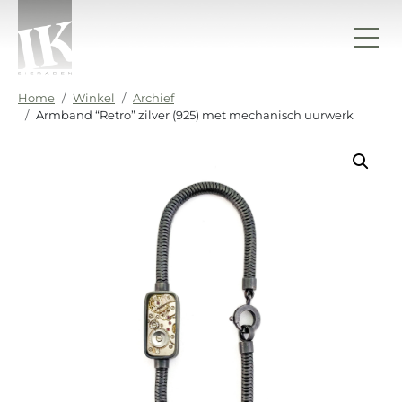
Ga naar de inhoud
IK sieraden
Home
Winkel
Archief
Armband “Retro” zilver (925) met mechanisch uurwerk