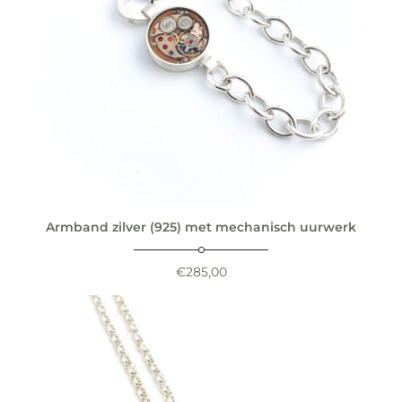
Armband zilver (925) met mechanisch uurwerk
€
285,00