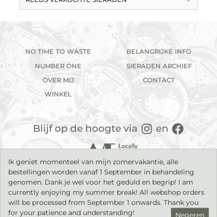
NO TIME TO WASTE
BELANGRIJKE INFO
NUMBER ONE
SIERADEN ARCHIEF
OVER MIJ
CONTACT
WINKEL
Blijf op de hoogte via
en
Ik geniet momenteel van mijn zomervakantie, alle
bestellingen worden vanaf 1 September in behandeling
genomen. Dank je wel voor het geduld en begrip! I am
currently enjoying my summer break! All webshop orders
will be processed from September 1 onwards. Thank you
2026©
IK sieraden
| Handgemaakte sieraden met een tijdloos
karakter. |
Privacyverklaring
|
Algemene voorwaarden
|
for your patience and understanding!
Negeren